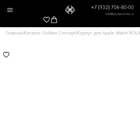
+7 (932) 706-80-00
info@pureonline.io
Главная
/
Каталог Golden Concept
/
Корпус для Apple Watch ROL