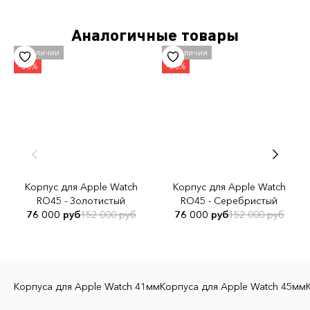
Тип товара
Аналогичные товары
Корпус для Apple Watch
Бренд
Golden Concept
Материал корпуса
Сталь 316L
Совместимость с Apple Watch
Apple Watch 9 45мм.
Корпус для Apple Watch
Корпус для Apple Watch
Материал ремешка
RO45 - Золотистый
RO45 - Серебристый
Натуральная кожа
76 000 руб
152 000 руб
76 000 руб
152 000 руб
Цвет ремешка
Коричневый
Корпуса для Apple Watch 41мм
Корпуса для Apple Watch 45мм