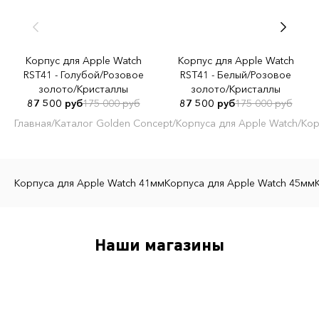
Корпус для Apple Watch
Корпус для Apple Watch
RST41 - Голубой/Розовое
RST41 - Белый/Розовое
золото/Кристаллы
золото/Кристаллы
87 500 руб
175 000 руб
87 500 руб
175 000 руб
Главная
/
Каталог Golden Concept
/
Корпуса для Apple Watch
/
Кор
Корпуса для Apple Watch 41мм
Корпуса для Apple Watch 45мм
Наши магазины