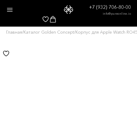
+7 (932) 706-80-00
info@pureonline.io
Главная
/
Каталог Golden Concept
/
Корпус для Apple Watch RO45