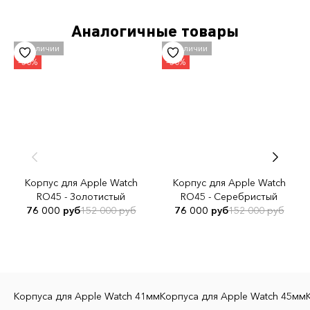
Тип товара
Аналогичные товары
Корпус для Apple Watch
Бренд
Golden Concept
Материал корпуса
Сталь 316L
Совместимость с Apple Watch
Apple Watch 9 45мм.
Корпус для Apple Watch
Корпус для Apple Watch
Материал ремешка
RO45 - Золотистый
RO45 - Серебристый
Сталь 316L
76 000 руб
152 000 руб
76 000 руб
152 000 руб
Цвет ремешка
Чёрный
Корпуса для Apple Watch 41мм
Корпуса для Apple Watch 45мм