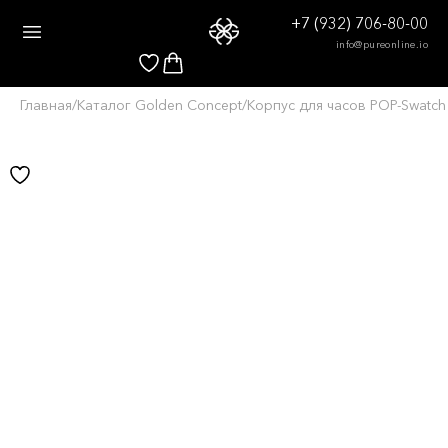
+7 (932) 706-80-00
info@pureonline.io
Главная
/
Каталог Golden Concept
/
Корпус для часов POP-Swatch