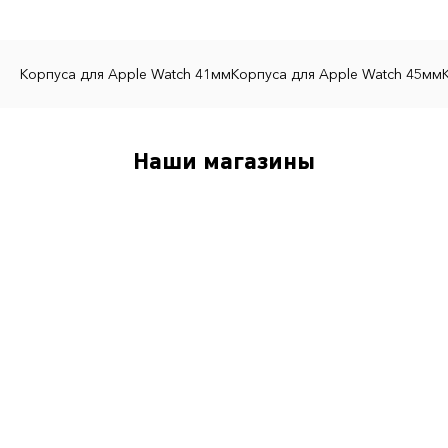
Бренд
Golden Concept
Корпуса для Apple Watch 41мм
Корпуса для Apple Watch 45мм
Цвет ремешка
Оранжевый, Синий
Комплектация
Наши магазины
Корпус и 2 ремешка
Совместимость
Карманные часы Royal POP