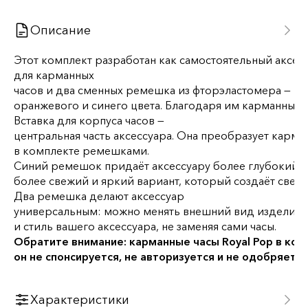
Описание
Этот
комплект
разработан
как
самостоятельный
аксес
для карманных
часов
и
два
сменных
ремешка
из
фторэластомера
—
оранжевого
и
синего
цвета.
Благодаря
им
карманные
Вставка
для
корпуса
часов
—
центральная
часть
аксессуара.
Она
преобразует
карма
в комплекте
ремешками.
Синий
ремешок
придаёт
аксессуару
более
глубокий
и
более
свежий
и
яркий
вариант,
который
создаёт
светл
Два
ремешка
делают аксессуар
универсальным
:
можно
менять
внешний
вид
изделия,
и стиль вашего аксессуара
,
не
заменяя
сами
часы.
Обратите
внимание:
карманные
часы
Royal
Pop
в
ком
он
не
спонсируется,
не
авторизуется
и
не
одобряется
Характеристики