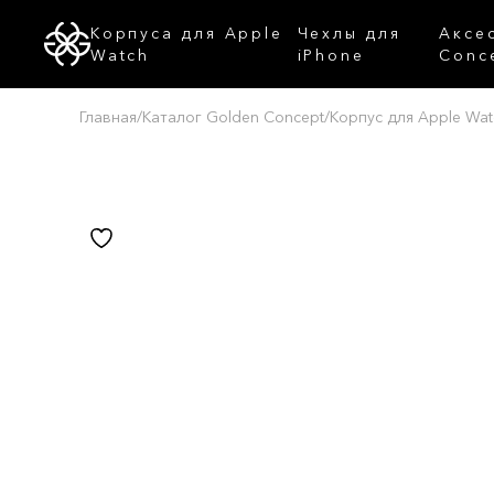
Корпуса для Apple
Чехлы для
Аксе
Watch
iPhone
Conc
Главная
/
Каталог Golden Concept
/
Корпус для Apple Watc