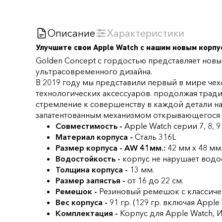
Описание
Характеристики
Улучшите свои Apple Watch с нашим новым
корпу
Golden Concept с гордостью представляет новый
ультрасовременного дизайна.
В 2019 году мы представили первый в мире чех
технологических аксессуаров. продолжая трад
стремление к совершенству в каждой детали на
запатентованным механизмом открывающегося бе
Совместимость -
Apple Watch серии 7, 8, 9 
Материал корпуса -
Сталь 316L
Размер корпуса -
AW 41мм.:
42 мм х 48 мм
Водостойкость -
корпус не нарушает водо
Толщина корпуса -
13 мм.
Размер запястья -
от 16 до 22 см.
Ремешок -
Резиновый
ремешок с классиче
Вес корпуса -
91 гр. (129 гр. включая Apple
Комплектация -
Корпус для Apple Watch, И