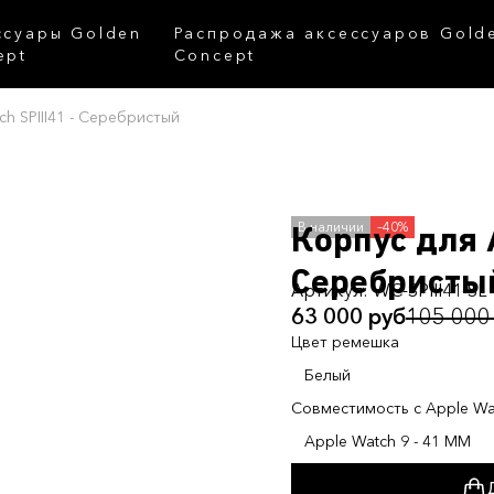
ссуары Golden
Распродажа аксессуаров Gold
ept
Concept
h SPIII41 - Серебристый
–40%
Корпус для A
Серебристы
Артикул:
WC-SPIII41-SL
63 000 руб
105 000
Цвет ремешка
Белый
Совместимость с Apple Wa
Apple Watch 9 - 41 MM