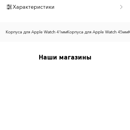
Характеристики
Тип товара
Корпус для Apple Watch
Корпуса для Apple Watch 41мм
Корпуса для Apple Watch 45мм
Бренд
Golden Concept
Материал корпуса
Наши магазины
Карбон
Совместимость с Apple Watch
Apple Watch 9 45мм.
Материал ремешка
фторкаучук (FKM)
Цвет ремешка
Чёрный