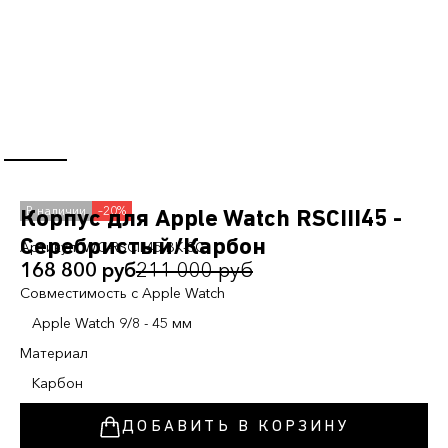
–20%
Корпус для Apple Watch RSCIII45 -
Серебристый/Карбон
Артикул:
WC-RSCIII45-BK-SC
168 800 руб
211 000 руб
Cовместимость с Apple Watch
Apple Watch 9/8 - 45 мм
Материал
Карбон
ДОБАВИТЬ В КОРЗИНУ