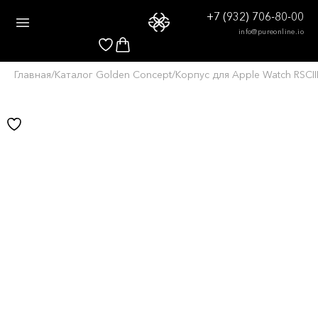
+7 (932) 706-80-00
info@pureonline.io
Главная
/
Каталог Golden Concept
/
Корпус для Apple Watch RSCI