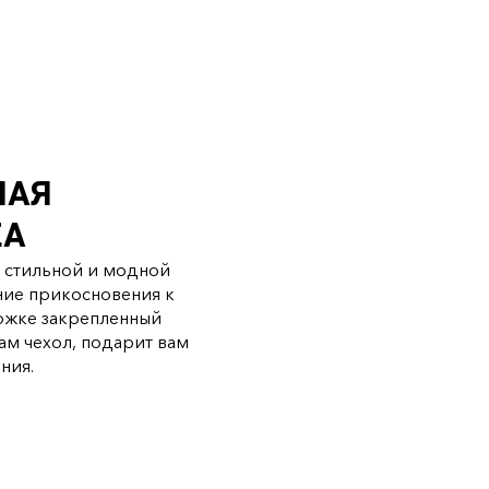
МАЯ
КА
в стильной и модной
ние прикосновения к
ложке закрепленный
сам чехол, подарит вам
ния.