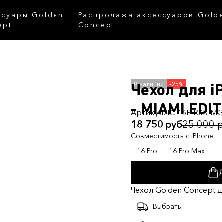
ссуары Golden
Распродажа аксессуаров Gold
ept
Concept
–25%
Чехол для i
- MIAMI EDI
Артикул:
IC-16P-RSR-M
18 750 руб
25 000 
Совместимость с iPhone
16 Pro
16 Pro Max
Чехол Golden Concept д
Выбрать