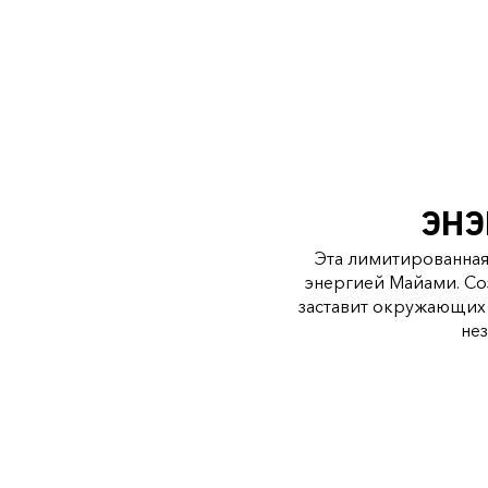
ЭНЭ
Эта лимитированна
энергией Майами. Созд
заставит окружающих 
не