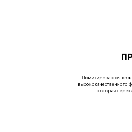
П
Лимитированная колле
высококачественного ф
которая перек