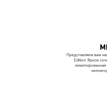
M
Представляем вам наш
Edition. Яркое со
лимитированная 
неповто