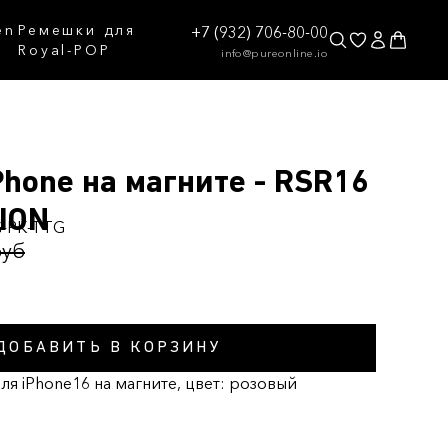
en
Ремешки для
+7 (932) 706-80-00
Royal-POP
info@pureonline.io
Phone на магните - RSR16
TION
G-PK-TTG
руб
ДОБАВИТЬ В КОРЗИНУ
ля iPhone16 на магните, цвет: розовый