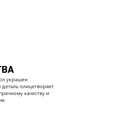
ТВА
ion украшен
я деталь олицетворяет
пречному качеству и
я.