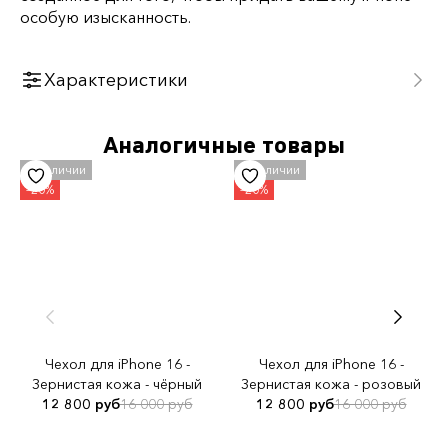
особую
изысканность
.
Характеристики
Тип товара
Аналогичные товары
Чехол для iPhone
Бренд
Golden Concept
Вес без упаковки
32 гр. (232гр. включая iPhone)
Материал чехла
Натуральная кожа
Чехол для iPhone 16 -
Чехол для iPhone 16 -
Совместимость с iPhone
Зернистая кожа - чёрный
Зернистая кожа - розовый
16 Pro/ 16 ProMax
12 800 руб
16 000 руб
12 800 руб
16 000 руб
Цвет