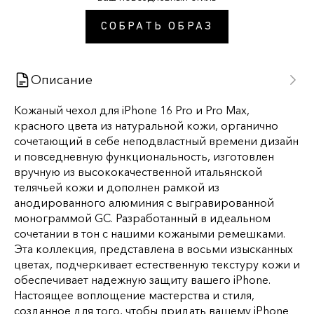
СОБРАТЬ ОБРАЗ
Описание
Кожаный
чехол
для
iPhone
16
Pro
и
Pro
Max,
красного цвета
из
натуральной
кожи
,
органично
сочетающий
в себе
неподвластный
времени
дизайн
и
повседневную
функциональность
,
изготовлен
вручную
из
высококачественной
итальянской
телячьей
кожи
и
дополнен
рамкой
из
анодированного
алюминия
с
выгравированной
монограммой
GC
.
Разработанный
в
идеальном
сочетании в тон
с
нашими
кожаными
ремешками
.
Эта коллекция
,
представлена
в
восьми
изысканных
цветах
,
подчеркивает
естественную
текстуру
кожи
и
обеспечивает
надежную
защиту вашего iPhone
.
Настоящее
воплощение
мастерства
и
стиля
,
созданное
для того,
чтобы
придать
вашему
iPhone